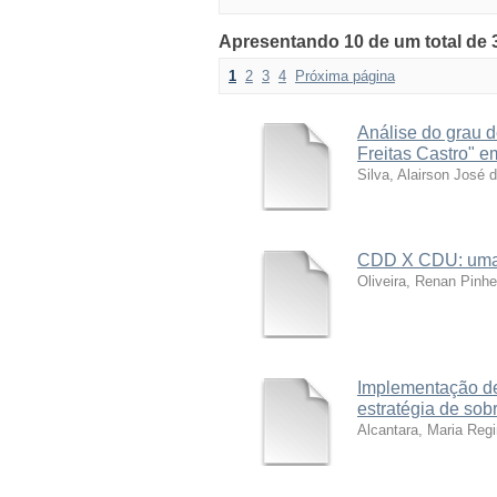
Apresentando 10 de um total de 
1
2
3
4
Próxima página
Análise do grau d
Freitas Castro" 
Silva, Alairson José 
CDD X CDU: uma a
Oliveira, Renan Pinhe
Implementação de 
estratégia de sob
Alcantara, Maria Regi