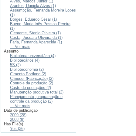
Alves, Marcos Junior (1)
Arantes, Daniela Alves (1)
Assumpção, Fernanda Moreira Lopes
(1)
Borges, Eduardo César (1)
Bueno, Maria Inês Passos Pereira
(1)
Clemente, Stenio Oliveira (1)
Costa, Jussara Oliveira da (1)
Faria, Fernanda Aparecida (1)
... Ver mais
Assunto
Biblioteca universitária (4)
Bibliotecários (4)
5S (2)
Biblioteconomia (2)
Cimento Portland (2)
Clínquer (Fabricação) (2)
Controle da produção (2)
Custo de operações (2)
Manutenção produtiva total (2)
Planejamento, programação e
controle da produção (2)
... Ver mais
Data de publicação
2009 (28)
2008 (8)
Has File(s)
Yes (36)