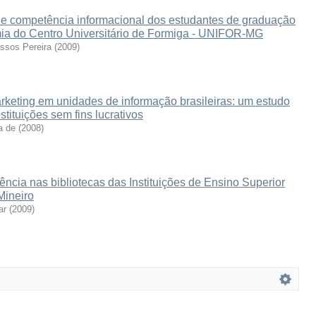
 de competência informacional dos estudantes de graduação
ia do Centro Universitário de Formiga - UNIFOR-MG
ssos Pereira
(
2009
)
rketing em unidades de informação brasileiras: um estudo
stituições sem fins lucrativos
a de
(
2008
)
rência nas bibliotecas das Instituições de Ensino Superior
Mineiro
ar
(
2009
)