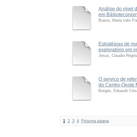
Análise do nível
em Biblioteconom
Bueno, Maria Inês Pa
Estratégias de ma
exploratório em in
Jesus, Claudia Regin
O serviço de refe
do Centro-Oeste 
Borges, Eduardo Cés
1
2
3
4
Próxima página