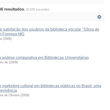
36 resultados.
(0.026 seconds)
e satisfação dos usuários da biblioteca escolar "Sônia de
em Formiga-MG
da
(
2009
)
nálise comparativa em Bibliotecas Universitárias
iro de
(
2009
)
marketing cultural em bibliotecas públicas no Brasil: uma
revivência
na de Oliveira
(
2009
)