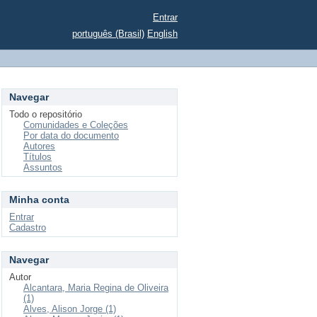
Entrar
português (Brasil)
English
Navegar
Todo o repositório
Comunidades e Coleções
Por data do documento
Autores
Títulos
Assuntos
Minha conta
Entrar
Cadastro
Navegar
Autor
Alcantara, Maria Regina de Oliveira
(1)
Alves, Alison Jorge (1)