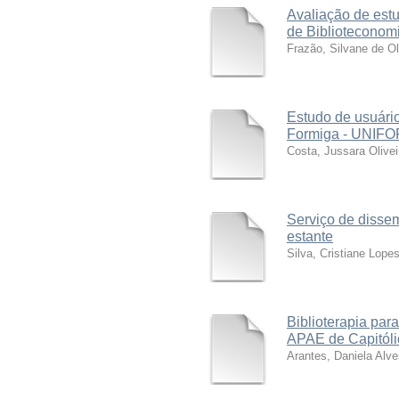
Avaliação de estu
de Biblioteconom
Frazão, Silvane de Ol
Estudo de usuário
Formiga - UNIF
Costa, Jussara Olivei
Serviço de disse
estante
Silva, Cristiane Lope
Biblioterapia pa
APAE de Capitólio
Arantes, Daniela Alve