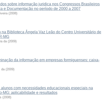
dos sobre informação juridica nos Congressos Brasileiros
ia e Documentação no período de 2000 a 2007
iveira
(
2008
)
 na Biblioteca Ângela Vaz Leão do Centro Universitário de
OR-MG
ra da
(
2009
)
minação da informação em empresas formiguenses: caixa-
s da
(
2009
)
ra alunos com necessidades educacionais especiais na
-MG: aplicabilidade e resultados
s
(
2008
)