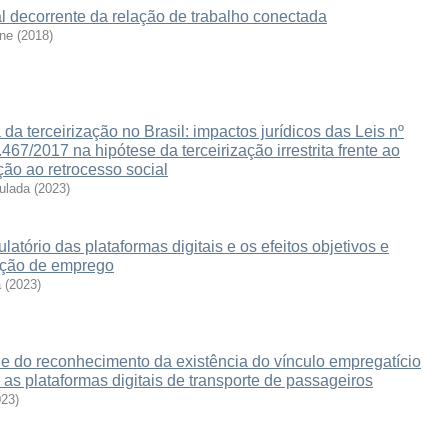
l decorrente da relação de trabalho conectada
ine
(
2018
)
a terceirização no Brasil: impactos jurídicos das Leis nº
467/2017 na hipótese da terceirização irrestrita frente ao
ção ao retrocesso social
ulada
(
2023
)
atório das plataformas digitais e os efeitos objetivos e
lação de emprego
a
(
2023
)
de do reconhecimento da existência do vínculo empregatício
e as plataformas digitais de transporte de passageiros
023
)