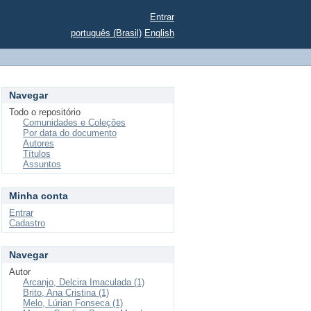
Entrar
português (Brasil)
English
Navegar
Todo o repositório
Comunidades e Coleções
Por data do documento
Autores
Títulos
Assuntos
Minha conta
Entrar
Cadastro
Navegar
Autor
Arcanjo, Delcira Imaculada (1)
Brito, Ana Cristina (1)
Melo, Lúrian Fonseca (1)