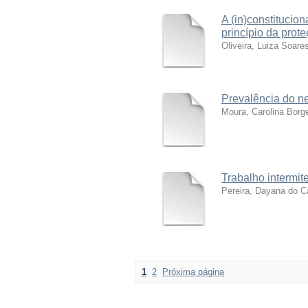
A (in)constitucion
princípio da prot
Oliveira, Luiza Soare
Prevalência do ne
Moura, Carolina Bor
Trabalho intermit
Pereira, Dayana do 
1
2
Próxima página