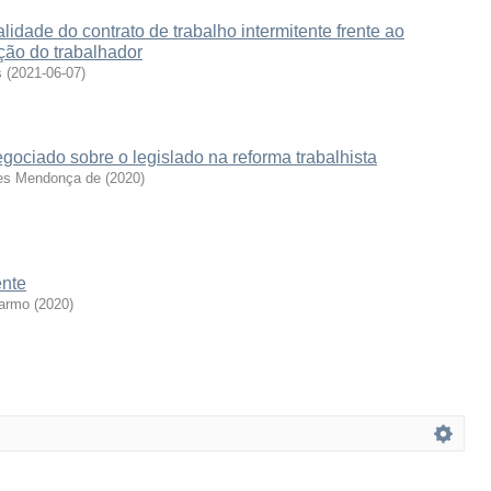
alidade do contrato de trabalho intermitente frente ao
eção do trabalhador
s
(
2021-06-07
)
gociado sobre o legislado na reforma trabalhista
ges Mendonça de
(
2020
)
ente
Carmo
(
2020
)