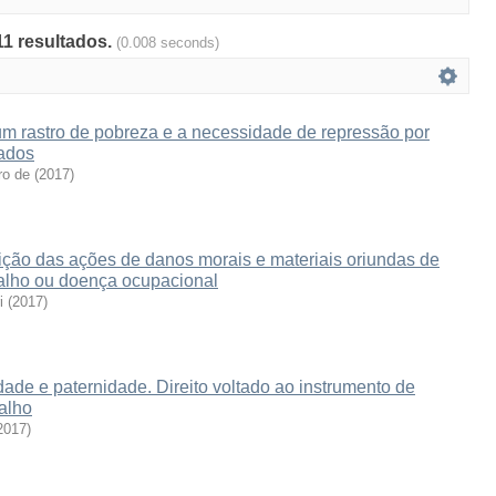
11 resultados.
(0.008 seconds)
um rastro de pobreza e a necessidade de repressão por
rados
ro de
(
2017
)
ição das ações de danos morais e materiais oriundas de
balho ou doença ocupacional
i
(
2017
)
ade e paternidade. Direito voltado ao instrumento de
alho
2017
)