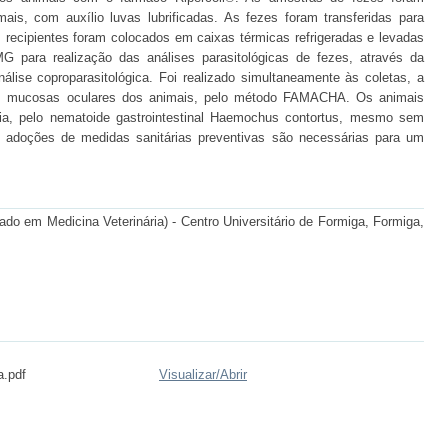
mais, com auxílio luvas lubrificadas. As fezes foram transferidas para
s recipientes foram colocados em caixas térmicas refrigeradas e levadas
 para realização das análises parasitológicas de fezes, através da
ise coproparasitológica. Foi realizado simultaneamente às coletas, a
as mucosas oculares dos animais, pelo método FAMACHA. Os animais
ia, pelo nematoide gastrointestinal Haemochus contortus, mesmo sem
as adoções de medidas sanitárias preventivas são necessárias para um
do em Medicina Veterinária) - Centro Universitário de Formiga, Formiga,
a.pdf
Visualizar/
Abrir