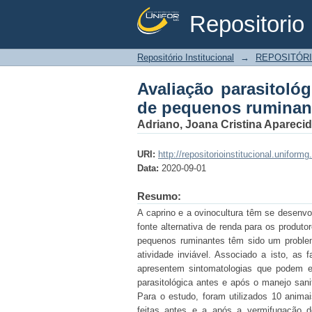
Repositorio 
Avaliação parasitológ
Repositório Institucional
→
REPOSITÓRI
Avaliação parasitoló
de pequenos ruminan
Adriano, Joana Cristina Apareci
URI:
http://repositorioinstitucional.unifor
Data:
2020-09-01
Resumo:
A caprino e a ovinocultura têm se desenvol
fonte alternativa de renda para os produto
pequenos ruminantes têm sido um problem
atividade inviável. Associado a isto, as f
apresentem sintomatologias que podem evo
parasitológica antes e após o manejo sa
Para o estudo, foram utilizados 10 animai
feitas antes e a após a vermifugação 