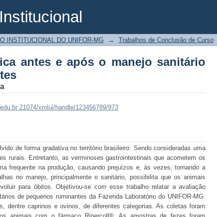
Institucional
ica antes e após o manejo sanitário d
O INSTITUCIONAL DO UNIFOR-MG
→
Trabalhos de Conclusão de Curso
gica antes e após o manejo sanitário
tes
da
mg.edu.br:21074/xmlui/handle/123456789/973
vido de forma gradativa no território brasileiro. Sendo consideradas uma
res rurais. Entretanto, as verminoses gastrointestinais que acometem os
a frequente na produção, causando prejuízos e, às vezes, tornando a
alhas no manejo, principalmente o sanitário, possibilita que os animais
luir para óbitos. Objetivou-se com esse trabalho relatar a avaliação
nitários de pequenos ruminantes da Fazenda Laboratório do UNIFOR-MG.
s, dentre caprinos e ovinos, de diferentes categorias. As coletas foram
dos animais com o fármaco Ripercoll®. As amostras de fezes foram