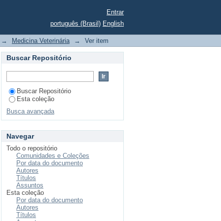
Entrar
português (Brasil)
English
e pequenos ruminantes
→
Medicina Veterinária
→
Ver item
Buscar Repositório
Buscar Repositório
Esta coleção
Busca avançada
Navegar
Todo o repositório
Comunidades e Coleções
Por data do documento
Autores
Títulos
Assuntos
Esta coleção
Por data do documento
Autores
Títulos