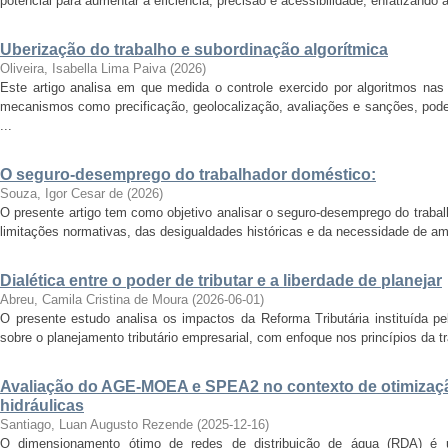
potencial para aumentar a eficiência, precisão e acessibilidade, enfatizando 
Uberização do trabalho e subordinação algorítmica
Oliveira, Isabella Lima Paiva
(
2026
)
Este artigo analisa em que medida o controle exercido por algoritmos nas p
mecanismos como precificação, geolocalização, avaliações e sanções, pod
...
O seguro-desemprego do trabalhador doméstico:
Souza, Igor Cesar de
(
2026
)
O presente artigo tem como objetivo analisar o seguro-desemprego do traba
limitações normativas, das desigualdades históricas e da necessidade de amp
Dialética entre o poder de tributar e a liberdade de planejar
Abreu, Camila Cristina de Moura
(
2026-06-01
)
O presente estudo analisa os impactos da Reforma Tributária instituída p
sobre o planejamento tributário empresarial, com enfoque nos princípios da tr
Avaliação do AGE-MOEA e SPEA2 no contexto de otimização
hidráulicas
Santiago, Luan Augusto Rezende
(
2025-12-16
)
O dimensionamento ótimo de redes de distribuição de água (RDA) é 