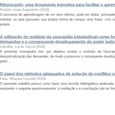
Nihoncards: uma ferramenta interativa para facilitar o apr
Ferreira, Isaac Augustinho
(
2024
)
O processo de aprendizagem de um novo idioma, pode ser árduo, principal
oriental, no qual possuem sua própria forma de compor uma frase, com 
próprio ...
A utilização do instituto da usucapião extrajudicial como f
demandas e o consequente desafogamento do poder judiciá
Carvalho, Lucas Garcia
(
2024
)
A presente monografia tem por objetivo avaliar o instituto da Usuca
desjudicialização das demandas, de modo a provocar o consequente desafoga
partir ...
O papel dos métodos adequados de solução de conflitos no
Faria, Mhayara Cruvinel
(
2024
)
O presente trabalho possui como base uma revisão bibliográfica analisada 
responder o seguinte questionamento: a mediação e a conciliação são as form