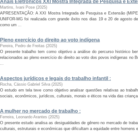
Anais Eletrônicos XXI Mostra Integrada de Pesquisa e Ext
Martins, Ivani Pose
(
2025
)
APRESENTAÇÃO: A XXI Mostra Integrada de Pesquisa e Extensão (MIPE) d
UNIFOR-MG foi realizada com grande êxito nos dias 19 e 20 de agosto d
como um ...
Pleno exercício do direito ao voto indígena
Pereira, Pedro de Freitas
(
2025
)
O presente trabalho tem como objetivo a análise do percurso histórico 
relacionados ao pleno exercício do direito ao voto dos povos indígenas no 
...
Aspectos jurídicos e legais do trabalho infantil :
Rocha, Cássio Gabriel Silva
(
2025
)
O estudo em tela teve como objetivo analisar questões relativas ao trabalh
sociais, econômicos, jurídicos, culturais, morais e éticos na vida das crianç
A mulher no mercado de trabalho :
Ferreira, Leonardo Arantes
(
2025
)
O presente estudo analisa as desigualdades de gênero no mercado de trabalh
culturais, estruturais e econômicas que dificultam a equidade entre homens e