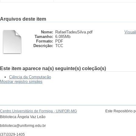
Arquivos deste item
Nome:
RafaelTadeuSilva.pdf
Visual
Tamanho:
6.085Mb
Formato:
PDF
Descrição:
TCC
Este item aparece na(s) seguinte(s) coleção(s)
Ciência da Computação
Mostrar registro simples
Centro Universitário de Formiga - UNIFOR-MG
Este Repositório 
Biblioteca Ângela Vaz Leão
biblioteca@uniformg.edu.br
(37)3329-1405