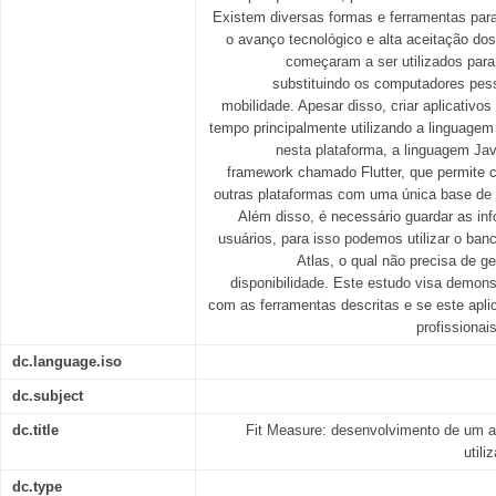
Existem diversas formas e ferramentas par
o avanço tecnológico e alta aceitação dos
começaram a ser utilizados para 
substituindo os computadores pes
mobilidade. Apesar disso, criar aplicativos
tempo principalmente utilizando a linguage
nesta plataforma, a linguagem Jav
framework chamado Flutter, que permite cr
outras plataformas com uma única base de 
Além disso, é necessário guardar as in
usuários, para isso podemos utilizar o 
Atlas, o qual não precisa de g
disponibilidade. Este estudo visa demonstr
com as ferramentas descritas e se este aplica
profissionai
dc.language.iso
dc.subject
dc.title
Fit Measure: desenvolvimento de um apl
util
dc.type