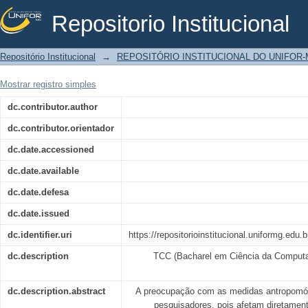
Repositorio Institucional
Fit Measure: desenvolvimento de um a
Repositório Institucional
→
REPOSITÓRIO INSTITUCIONAL DO UNIFOR
Flutter e MongoDB Atlas
Mostrar registro simples
dc.contributor.author
dc.contributor.orientador
dc.date.accessioned
dc.date.available
dc.date.defesa
dc.date.issued
dc.identifier.uri
https://repositorioinstitucional.uniformg.edu
dc.description
TCC (Bacharel em Ciência da Computaç
dc.description.abstract
A preocupação com as medidas antropomór
pesquisadores, pois afetam diretamen