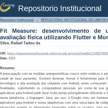
Repositorio Institucional
Fit Measure: desenvolvimento de um a
Repositório Institucional
→
REPOSITÓRIO INSTITUCIONAL DO UNIFOR
Flutter e MongoDB Atlas
Fit Measure: desenvolvimento de u
avaliação física utilizando Flutter e M
Silva, Rafael Tadeu da
URI:
https://repositorioinstitucional.uniformg.edu.br/xmlui/handle/123456789/
Data:
2023
Resumo:
A preocupação com as medidas antropomórficas cresce entre médicos e pes
saúde de seus pacientes. Existem diversas formas e ferramentas para f
tecnológico e alta aceitação dos celulares com Android, estes começaram a
finalidades, substituindo os computadores pessoais por conta de sua gr
aplicativos para Android pode levar muito tempo principalmente utilizando 
nesta plataforma, a linguagem Java, por isso a Google criou um framewor
aplicativos para Android e outras plataformas com uma única base de códig
necessário guardar as informações fornecidas sobre os usuários, para is