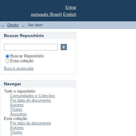
Entrar
português (Brasil)
English
→
Direito
→
Ver item
Buscar Repositório
Buscar Repositório
Esta coleção
Busca avançada
Navegar
Todo o repositório
Comunidades e Coleções
Por data do documento
Autores
Títulos
Assuntos
Esta coleção
Por data do documento
Autores
Títulos