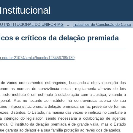
Institucional
icos e críticos da delação premiada
O INSTITUCIONAL DO UNIFOR-MG
→
Trabalhos de Conclusão de Curso
icos e críticos da delação premiada
ormg.edu.br:21074/xmlui/handle/123456789/139
 de vários ordenamentos estrangeiros, buscando a efetiva punição dos
ferem as normas de convivência social, regulamenta através de leis
a. Este instituto é um estímulo à colaboração com a Justiça, visando à
 penal. Mas no tocante ao instituto, há controvérsias acerca de sua
lações infraconstitucionais, a delação premiada se faz presente de formas
vezes, distintos. O Estado, na maioria das vezes é ineficaz no combate à
 a intenção do legislador, sendo necessária a colaboração de agentes
nda. O instituto da delação premiada é de grande valia, mas o Estado
que garanta ao delator e a sua família proteção ao revés dos delatados.