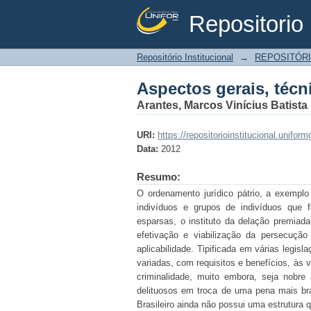
Repositorio 
Aspectos gerais, técn
Repositório Institucional
→
REPOSITÓRI
Aspectos gerais, técn
Arantes, Marcos Vinícius Batista
URI:
https://repositorioinstitucional.unif
Data:
2012
Resumo:
O ordenamento jurídico pátrio, a exemplo
indivíduos e grupos de indivíduos que 
esparsas, o instituto da delação premiad
efetivação e viabilização da persecução
aplicabilidade. Tipificada em várias legis
variadas, com requisitos e benefícios, às 
criminalidade, muito embora, seja nobre
delituosos em troca de uma pena mais bra
Brasileiro ainda não possui uma estrutura 