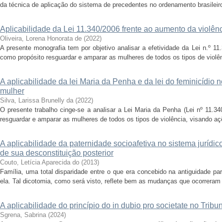
da técnica de aplicação do sistema de precedentes no ordenamento brasileiro, f
Aplicabilidade da Lei 11.340/2006 frente ao aumento da violên
Oliveira, Lorena Honorata de
(
2022
)
A presente monografia tem por objetivo analisar a efetividade da Lei n.º 1
como propósito resguardar e amparar as mulheres de todos os tipos de violê
A aplicabilidade da lei Maria da Penha e da lei do feminicídio 
mulher
Silva, Larissa Brunelly da
(
2022
)
O presente trabalho cinge-se a analisar a Lei Maria da Penha (Lei nº 11.34
resguardar e amparar as mulheres de todos os tipos de violência, visando 
A aplicabilidade da paternidade socioafetiva no sistema jurídico
de sua desconstituição posterior
Couto, Letícia Aparecida do
(
2013
)
Família, uma total disparidade entre o que era concebido na antiguidade p
ela. Tal dicotomia, como será visto, reflete bem as mudanças que ocorreram n
A aplicabilidade do princípio do in dubio pro societate no Tribun
Sgrena, Sabrina
(
2024
)