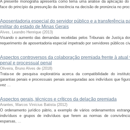
A presente monografia apresenta como tema uma análise da aplicação do p
face do princípio da presunção da inocência na decisão de pronúncia no proced
Aposentadoria especial do servidor público e a transferência par
militar do estado de Minas Gerais
Alves, Leandro Henrique
(
2013
)
Visando o aumento das demandas recebidas pelos Tribunais de Justiça dos
requerimento de aposentadoria especial impetrado por servidores públicos civis
Aspectos controversos da colaboração premiada frente à atual v
penal e processual penal
Oliveira, Bruno Alves de
(
2018
)
Trata-se de pesquisa exploratória acerca da compatibilidade do institu
garantias penais e processuais penais asseguradas aos indivíduos que figu
vez ...
Aspectos gerais, técnicos e críticos da delação premiada
Arantes, Marcos Vinícius Batista
(
2012
)
O ordenamento jurídico pátrio, a exemplo de vários ordenamentos estrang
indivíduos e grupos de indivíduos que ferem as normas de convivência 
esparsas, ...