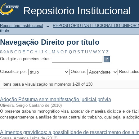
Repositorio Institucional
Navegação Direito por título
Repositório Institucional
→
REPOSITÓRIO INSTITUCIONAL DO UNIFOR
título
Navegação Direito por título
0-9
A
B
C
D
E
F
G
H
I
J
K
L
M
N
O
P
Q
R
S
T
U
V
W
X
Y
Z
Ou digite as primeiras letras:
Classificar por:
Ordenar:
Resultado
Itens para a visualização no momento 1-20 of 130
Adoção Póstuma sem manifestação judicial prévia
Oliveira, Sérgio Caetano de
(
2010
)
O presente trabalho monográfico visa abordar de maneira didática e de fác
consequentemente a análise do tema central do trabalho, qual seja, a adoçã
Alimentos gravídicos: a possibilidade de ressarcimento dos a
Sousa, Amanda Luiza de
(
2012
)