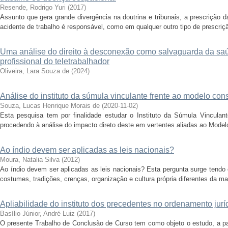
Resende, Rodrigo Yuri
(
2017
)
Assunto que gera grande divergência na doutrina e tribunais, a prescrição 
acidente de trabalho é responsável, como em qualquer outro tipo de prescrição
Uma análise do direito à desconexão como salvaguarda da saú
profissional do teletrabalhador
Oliveira, Lara Souza de
(
2024
)
Análise do instituto da súmula vinculante frente ao modelo con
Souza, Lucas Henrique Morais de
(
2020-11-02
)
Esta pesquisa tem por finalidade estudar o Instituto da Súmula Vinculant
procedendo à análise do impacto direto deste em vertentes aliadas ao Model
Ao índio devem ser aplicadas as leis nacionais?
Moura, Natalia Silva
(
2012
)
Ao índio devem ser aplicadas as leis nacionais? Esta pergunta surge tendo
costumes, tradições, crenças, organização e cultura própria diferentes da maio
Apliabilidade do instituto dos precedentes no ordenamento juríd
Basílio Júnior, André Luiz
(
2017
)
O presente Trabalho de Conclusão de Curso tem como objeto o estudo, a part