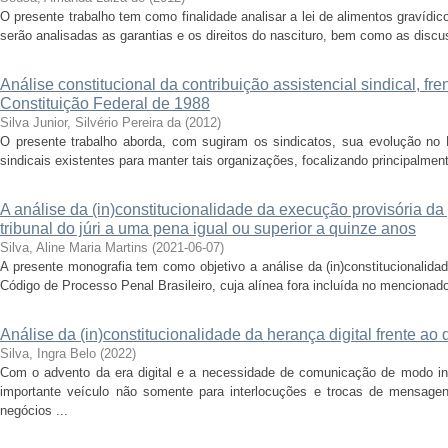
O presente trabalho tem como finalidade analisar a lei de alimentos gravídic
serão analisadas as garantias e os direitos do nascituro, bem como as discu
Análise constitucional da contribuição assistencial sindical, fren
Constituição Federal de 1988
Silva Junior, Silvério Pereira da
(
2012
)
O presente trabalho aborda, com sugiram os sindicatos, sua evolução no Br
sindicais existentes para manter tais organizações, focalizando principalment
A análise da (in)constitucionalidade da execução provisória 
tribunal do júri a uma pena igual ou superior a quinze anos
Silva, Aline Maria Martins
(
2021-06-07
)
A presente monografia tem como objetivo a análise da (in)constitucionalidade
Código de Processo Penal Brasileiro, cuja alínea fora incluída no mencionado 
Análise da (in)constitucionalidade da herança digital frente ao 
Silva, Ingra Belo
(
2022
)
Com o advento da era digital e a necessidade de comunicação de modo ins
importante veículo não somente para interlocuções e trocas de mensage
negócios ...