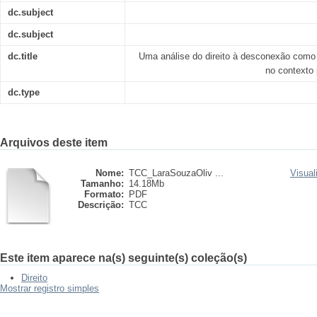
dc.subject
dc.subject
dc.title
Uma análise do direito à desconexão como
no contexto 
dc.type
Arquivos deste item
Nome:
TCC_LaraSouzaOliv ...
Visual
Tamanho:
14.18Mb
Formato:
PDF
Descrição:
TCC
Este item aparece na(s) seguinte(s) coleção(s)
Direito
Mostrar registro simples