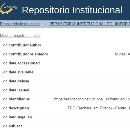
Repositorio Institucional
Uma análise do direito à desconex
Repositório Institucional
→
REPOSITÓRIO INSTITUCIONAL DO UNIFOR
contexto profissional do teletrabalhad
Mostrar registro simples
dc.contributor.author
dc.contributor.orientador
Nunes, A
dc.date.accessioned
dc.date.available
dc.date.defesa
dc.date.issued
dc.identifier.uri
https://repositorioinstitucional.uniformg.edu
dc.description
TCC (Bacharel em Direito) - Centro U
dc.language.iso
dc.subject