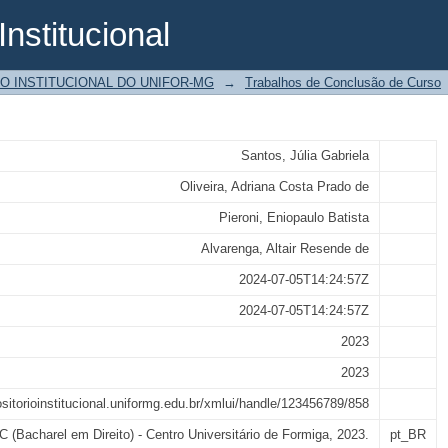
Institucional
o do parto anônimo frente a redução do
O INSTITUCIONAL DO UNIFOR-MG
→
Trabalhos de Conclusão de Curso
egalização desse modelo de adoção
Santos, Júlia Gabriela
Oliveira, Adriana Costa Prado de
Pieroni, Eniopaulo Batista
Alvarenga, Altair Resende de
2024-07-05T14:24:57Z
2024-07-05T14:24:57Z
2023
2023
ositorioinstitucional.uniformg.edu.br/xmlui/handle/123456789/858
 (Bacharel em Direito) - Centro Universitário de Formiga, 2023.
pt_BR