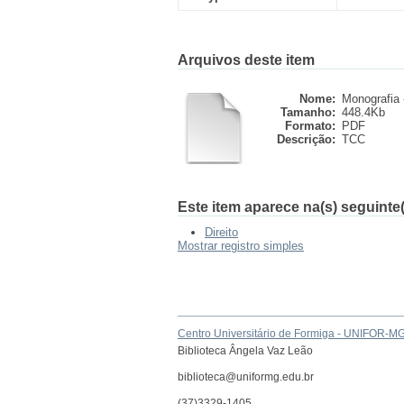
Arquivos deste item
Nome:
Monografia -
Tamanho:
448.4Kb
Formato:
PDF
Descrição:
TCC
Este item aparece na(s) seguinte(
Direito
Mostrar registro simples
Centro Universitário de Formiga - UNIFOR-M
Biblioteca Ângela Vaz Leão
biblioteca@uniformg.edu.br
(37)3329-1405