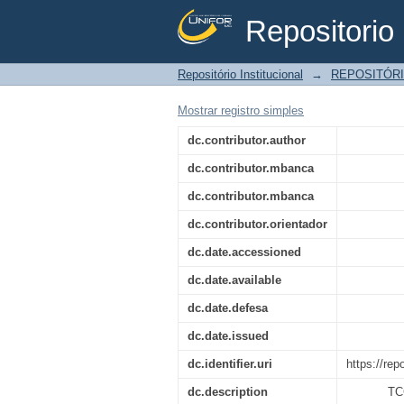
Repositorio 
A institucionalizaçã
Repositório Institucional
→
REPOSITÓRI
recém-nascidas e a l
Mostrar registro simples
dc.contributor.author
dc.contributor.mbanca
dc.contributor.mbanca
dc.contributor.orientador
dc.date.accessioned
dc.date.available
dc.date.defesa
dc.date.issued
dc.identifier.uri
https://rep
dc.description
TCC