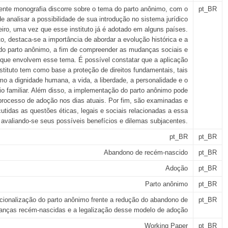
ente monografia discorre sobre o tema do parto anônimo, com o
pt_BR
de analisar a possibilidade de sua introdução no sistema jurídico
leiro, uma vez que esse instituto já é adotado em alguns países.
to, destaca-se a importância de abordar a evolução histórica e a
do parto anônimo, a fim de compreender as mudanças sociais e
s que envolvem esse tema. É possível constatar que a aplicação
stituto tem como base a proteção de direitos fundamentais, tais
o a dignidade humana, a vida, a liberdade, a personalidade e o
io familiar. Além disso, a implementação do parto anônimo pode
 processo de adoção nos dias atuais. Por fim, são examinadas e
cutidas as questões éticas, legais e sociais relacionadas a essa
, avaliando-se seus possíveis benefícios e dilemas subjacentes.
pt_BR
pt_BR
Abandono de recém-nascido
pt_BR
Adoção
pt_BR
Parto anônimo
pt_BR
ucionalização do parto anônimo frente a redução do abandono de
pt_BR
ianças recém-nascidas e a legalização desse modelo de adoção
Working Paper
pt_BR