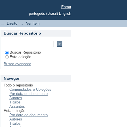
Entrar
português (Brasil)
English
 abandono de crianças
→
Direito
→
Ver item
Buscar Repositório
Buscar Repositório
Esta coleção
Busca avançada
Navegar
Todo o repositório
Comunidades e Coleções
Por data do documento
Autores
Títulos
Assuntos
Esta coleção
Por data do documento
Autores
Títulos