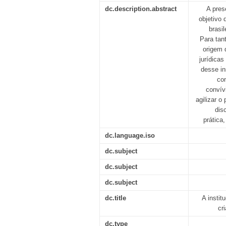
dc.description.abstract
A pres
objetivo 
brasi
Para tan
origem 
jurídica
desse in
com
convív
agilizar o
dis
prática
dc.language.iso
dc.subject
dc.subject
dc.subject
dc.title
A instit
cr
dc.type