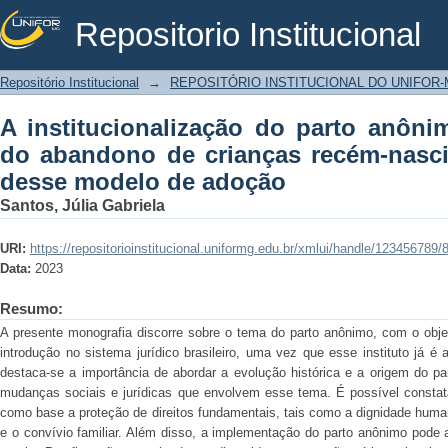
Repositorio Institucional
A institucionalização do parto anônim
Repositório Institucional
→
REPOSITÓRIO INSTITUCIONAL DO UNIFOR
recém-nascidas e a legalização desse
A institucionalização do parto anôni
do abandono de crianças recém-nasci
desse modelo de adoção
Santos, Júlia Gabriela
URI:
https://repositorioinstitucional.uniformg.edu.br/xmlui/handle/123456789/
Data:
2023
Resumo:
A presente monografia discorre sobre o tema do parto anônimo, com o objet
introdução no sistema jurídico brasileiro, uma vez que esse instituto já é
destaca-se a importância de abordar a evolução histórica e a origem do p
mudanças sociais e jurídicas que envolvem esse tema. É possível constata
como base a proteção de direitos fundamentais, tais como a dignidade human
e o convívio familiar. Além disso, a implementação do parto anônimo pode 