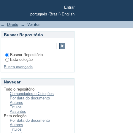
Entrar
português (Brasil)
English
sob a ótica do direito
→
Direito
→
Ver item
Buscar Repositório
Buscar Repositório
Esta coleção
Busca avançada
Navegar
Todo o repositório
Comunidades e Coleções
Por data do documento
Autores
Títulos
Assuntos
Esta coleção
Por data do documento
Autores
Títulos