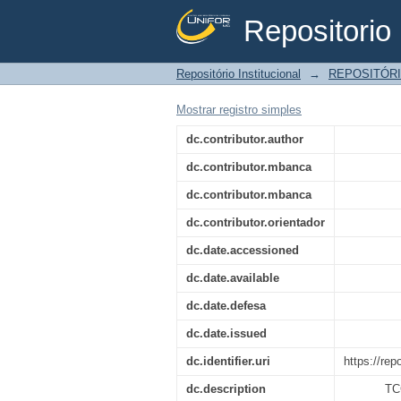
Repositorio 
A efetivação dos dire
Repositório Institucional
→
REPOSITÓRI
de família
Mostrar registro simples
dc.contributor.author
dc.contributor.mbanca
dc.contributor.mbanca
dc.contributor.orientador
dc.date.accessioned
dc.date.available
dc.date.defesa
dc.date.issued
dc.identifier.uri
https://rep
dc.description
TCC