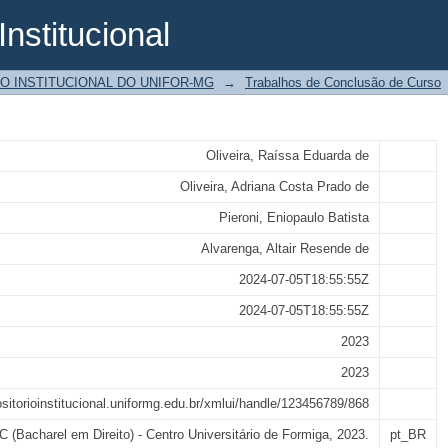
Institucional
itos e garantias da união homoafetiva 
O INSTITUCIONAL DO UNIFOR-MG
→
Trabalhos de Conclusão de Curso
Oliveira, Raíssa Eduarda de
Oliveira, Adriana Costa Prado de
Pieroni, Eniopaulo Batista
Alvarenga, Altair Resende de
2024-07-05T18:55:55Z
2024-07-05T18:55:55Z
2023
2023
ositorioinstitucional.uniformg.edu.br/xmlui/handle/123456789/868
 (Bacharel em Direito) - Centro Universitário de Formiga, 2023.
pt_BR