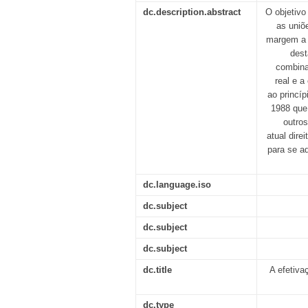
dc.description.abstract
O objetivo
as uniõ
margem a i
dest
combina
real e a
ao princí
1988 que
outros
atual dire
para se a
dc.language.iso
dc.subject
dc.subject
dc.subject
dc.title
A efetiva
dc.type