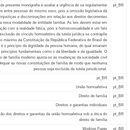
 da presente monografia é avaliar a urgência de se regulamentar
pt_BR
es entre pessoas do mesmo sexo, pois a omissão legislativa dá
njustiças e discriminações em relação aos direitos decorrentes
a nova modalidade de entidade familiar. As leis devem estar em
ção com a realidade fática, pois a homossexualidade é um fato
 exclusão do vínculo homoafetivo da tutela jurídica se contrapõe
pio máximo da Constituição da República Federativa do Brasil de
 é o princípio da dignidade da pessoa humana, do qual emanam
 princípios fundamentais como o da liberdade e da igualdade. O
ito de família moderno ajusta-se às mudanças da sociedade civil
dequar as novas constituições de família de modo que nenhuma
pessoa seja excluída da tutela jurisdicional.
pt_BR
pt_BR
União homoafetiva
pt_BR
Direito de família
pt_BR
Direitos e garantias individuais
pt_BR
ção dos direitos e garantias da união homoafetiva sob a ótica do
pt_BR
direito de família
Working Paper
pt_BR