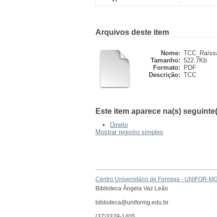
Arquivos deste item
Nome:
TCC_Raíssa
Tamanho:
522.7Kb
Formato:
PDF
Descrição:
TCC
Este item aparece na(s) seguinte(
Direito
Mostrar registro simples
Centro Universitário de Formiga - UNIFOR-M
Biblioteca Ângela Vaz Leão
biblioteca@uniformg.edu.br
(37)3329-1405