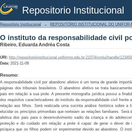
Repositorio Institucional
O instituto da responsabilidade civil 
Repositório Institucional
→
REPOSITÓRIO INSTITUCIONAL DO UNIFOR
O instituto da responsabilidade civil 
Ribeiro, Eduarda Andréa Costa
URI:
http://repositorioinstitucional.uniformg.edu.br:21074/xmlui/handle/1234
Data:
2021-11-08
Resumo:
A responsabilidade civil por abandono afetivo é um tema de grande impor
páginas dos tribunais brasileiros. O abandono afetivo se trata basicament
pais em relação a sua prole. A presente monografia jurídica possui a final
dos requisitos caracterizadores do instituto da responsabilidade civil frent
relação aos filhos. Será realizada uma sucinta análise histórica sobre a f
elucidar os princípios primordiais que norteiam as relações familiares. Ser
afetiva dos pais para o desenvolvimento sadio da criança e do adolesce
proteção e do cuidado em relação a prole é capaz de gerar o dever de 
psíquica que os filhos podem vir experimentar devido ao abandono. O instit