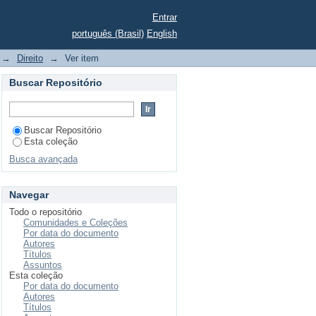
Entrar
português (Brasil)
English
ibunal do Júri
→
Direito
→
Ver item
Buscar Repositório
Buscar Repositório
Esta coleção
Busca avançada
Navegar
Todo o repositório
Comunidades e Coleções
Por data do documento
Autores
Títulos
Assuntos
Esta coleção
Por data do documento
Autores
Títulos