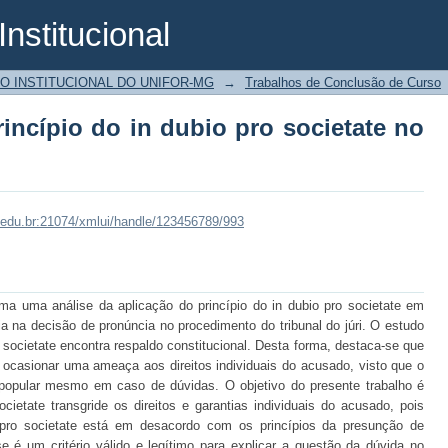
Institucional
incípio do in dubio pro societate no Tr
O INSTITUCIONAL DO UNIFOR-MG
→
Trabalhos de Conclusão de Curso
rincípio do in dubio pro societate no
mg.edu.br:21074/xmlui/handle/123456789/993
a uma análise da aplicação do princípio do in dubio pro societate em
a na decisão de pronúncia no procedimento do tribunal do júri. O estudo
o societate encontra respaldo constitucional. Desta forma, destaca-se que
e ocasionar uma ameaça aos direitos individuais do acusado, visto que o
 popular mesmo em caso de dúvidas. O objetivo do presente trabalho é
ocietate transgride os direitos e garantias individuais do acusado, pois
 pro societate está em desacordo com os princípios da presunção de
e é um critério válido e legítimo para explicar a questão da dúvida no