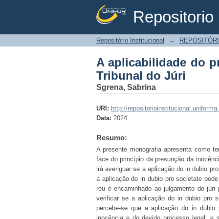
Repositorio 
A aplicabilidade do pr
Repositório Institucional
→
REPOSITÓRI
A aplicabilidade do p
Tribunal do Júri
Sgrena, Sabrina
URI:
http://repositorioinstitucional.unifor
Data:
2024
Resumo:
A presente monografia apresenta como tem
face do princípio da presunção da inocênci
irá averiguar se a aplicação do in dubio pr
a aplicação do in dubio pro societate pod
réu é encaminhado ao julgamento do júri
verificar se a aplicação do in dubio pro s
percebe-se que a aplicação do in dubio
inocência e do devido processo legal; e s