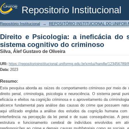
Repositorio Institucional
Direito e Psicologia: a ineficácia d
Repositório Institucional
→
REPOSITÓRIO INSTITUCIONAL DO UNIFOR
criminoso
Direito e Psicologia: a ineficácia do
sistema cognitivo do criminoso
Silva, Álef Gustavo de Oliveira
URI:
https://repositorioinstitucional.uniformg.edu.br/xmlui/handle/123456789/
Data:
2023
Resumo:
Esta pesquisa aborda as raízes do comportamento criminoso por meio de um
direito penal, criminologia, psicologia e neurociência. O sistema penal pun
eficácia e efeitos na cognição criminosa e o aproveitamento da criminologi
alicerce fundamental para análise das causas do crime que possuem natur
aqui utilizado engloba a análise dos estudos da cognição humana com
interferência na percepção da lei penal e de suas consequências. A pesq
estrutura e funcionamento cerebral de indivíduos envolvidos em at
predisposições ao crime e demais causas multifatoriais como as sociais, 