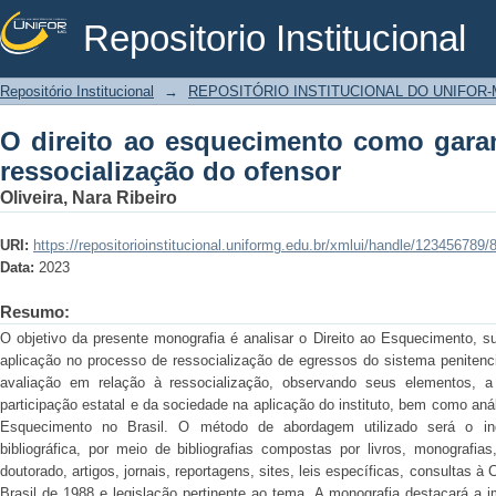
Repositorio Institucional
O direito ao esquecimento como gar
Repositório Institucional
→
REPOSITÓRIO INSTITUCIONAL DO UNIFOR
ofensor
O direito ao esquecimento como gara
ressocialização do ofensor
Oliveira, Nara Ribeiro
URI:
https://repositorioinstitucional.uniformg.edu.br/xmlui/handle/123456789/
Data:
2023
Resumo:
O objetivo da presente monografia é analisar o Direito ao Esquecimento, su
aplicação no processo de ressocialização de egressos do sistema penitenci
avaliação em relação à ressocialização, observando seus elementos, a 
participação estatal e da sociedade na aplicação do instituto, bem como anál
Esquecimento no Brasil. O método de abordagem utilizado será o indu
bibliográfica, por meio de bibliografias compostas por livros, monografia
doutorado, artigos, jornais, reportagens, sites, leis específicas, consultas à
Brasil de 1988 e legislação pertinente ao tema. A monografia destacará a 